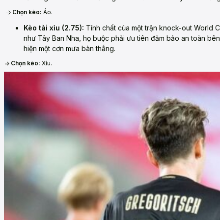
=>
Chọn kèo:
Áo.
Kèo tài xỉu (2.75):
Tính chất của một trận knock-out World C
như Tây Ban Nha, họ buộc phải ưu tiên đảm bảo an toàn bên 
hiện một cơn mưa bàn thắng.
=>
Chọn kèo:
Xỉu.