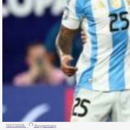
11/07/2026
Boygermany