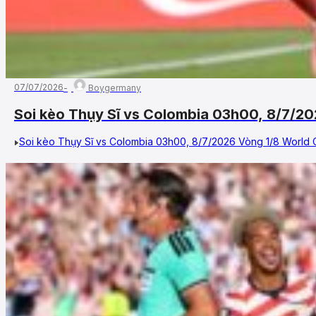
07/07/2026
Boygermany
Soi kèo Thụy Sĩ vs Colombia 03h00, 8/7/2
Soi kèo Thụy Sĩ vs Colombia 03h00, 8/7/2026 Vòng 1/8 World Cu