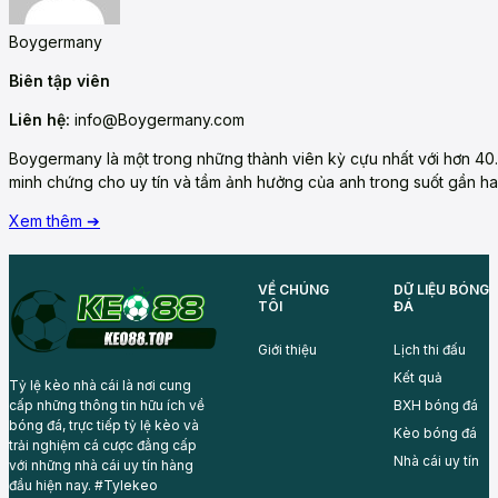
Boygermany
Biên tập viên
Liên hệ:
info@Boygermany.com
Boygermany là một trong những thành viên kỳ cựu nhất với hơn 40.
minh chứng cho uy tín và tầm ảnh hưởng của anh trong suốt gần ha
Xem thêm ➔
VỀ CHÚNG
DỮ LIỆU BÓNG
TÔI
ĐÁ
Giới thiệu
Lịch thi đấu
Kết quả
Tỷ lệ kèo nhà cái là nơi cung
BXH bóng đá
cấp những thông tin hữu ích về
bóng đá, trực tiếp tỷ lệ kèo và
Kèo bóng đá
trải nghiệm cá cược đẳng cấp
Nhà cái uy tín
với những nhà cái uy tín hàng
đầu hiện nay. #Tylekeo