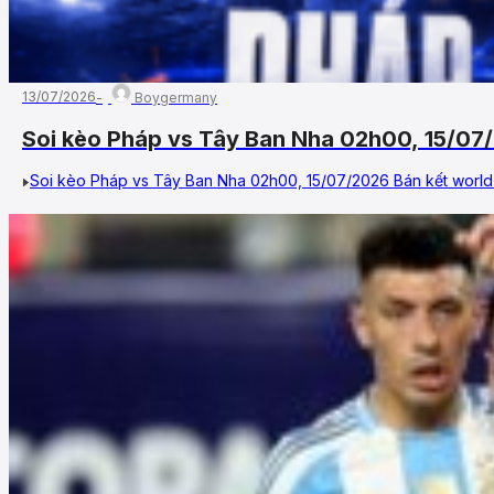
13/07/2026
Boygermany
Soi kèo Pháp vs Tây Ban Nha 02h00, 15/07
Soi kèo Pháp vs Tây Ban Nha 02h00, 15/07/2026 Bán kết world 