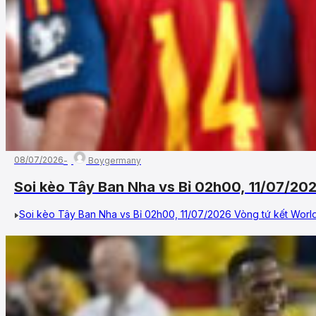
08/07/2026
Boygermany
Soi kèo Tây Ban Nha vs Bỉ 02h00, 11/07/20
Soi kèo Tây Ban Nha vs Bỉ 02h00, 11/07/2026 Vòng tứ kết World