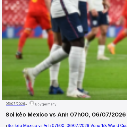
05/07/2026
Boygermany
Soi kèo Mexico vs Anh 07h00, 06/07/2026
Soi kèo Mexico vs Anh 07h00, 06/07/2026 Vòng 1/8 World Cup 20