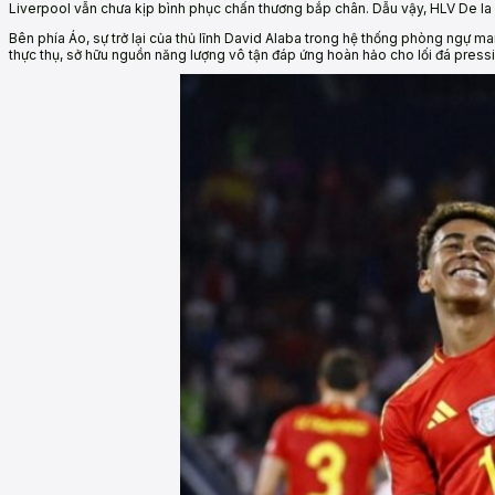
Liverpool vẫn chưa kịp bình phục chấn thương bắp chân. Dẫu vậy, HLV De l
Bên phía Áo, sự trở lại của thủ lĩnh David Alaba trong hệ thống phòng ngự ma
thực thụ, sở hữu nguồn năng lượng vô tận đáp ứng hoàn hảo cho lối đá press