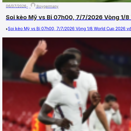
06/07/2026
Boygermany
Soi kèo Mỹ vs Bỉ 07h00, 7/7/2026 Vòng 1/
Soi kèo Mỹ vs Bỉ 07h00, 7/7/2026 Vòng 1/8 World Cup 2026 với