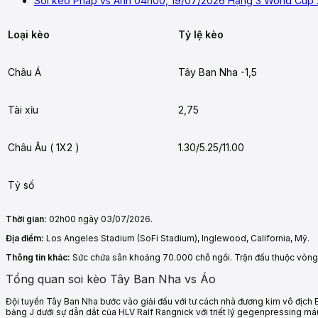
Soi kèo Pháp vs Anh 04h00, 19/07/2026 Hạng 3 World Cup
Loại kèo
Tỷ lệ kèo
Châu Á
Tây Ban Nha -1,5
Tài xỉu
2,75
Châu Âu ( 1X2 )
1.30/5.25/11.00
Tỷ số
Thời gian:
02h00 ngày 03/07/2026.
Địa điểm:
Los Angeles Stadium (SoFi Stadium), Inglewood, California, Mỹ.
Thông tin khác:
Sức chứa sân khoảng 70.000 chỗ ngồi. Trận đấu thuộc vòng
Tổng quan soi kèo Tây Ban Nha vs Áo
Đội tuyển Tây Ban Nha bước vào giải đấu với tư cách nhà đương kim vô địch Eu
bảng J dưới sự dẫn dắt của HLV Ralf Rangnick với triết lý gegenpressing máu 