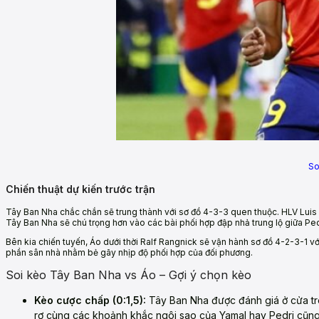
So
Chiến thuật dự kiến trước trận
Tây Ban Nha chắc chắn sẽ trung thành với sơ đồ 4-3-3 quen thuộc. HLV Luis 
Tây Ban Nha sẽ chú trọng hơn vào các bài phối hợp đập nhả trung lộ giữa Ped
Bên kia chiến tuyến, Áo dưới thời Ralf Rangnick sẽ vận hành sơ đồ 4-2-3-1 vớ
phần sân nhà nhằm bẻ gãy nhịp độ phối hợp của đối phương.
Soi kèo Tây Ban Nha vs Áo – Gợi ý chọn kèo
Kèo cược chấp (0:1,5):
Tây Ban Nha được đánh giá ở cửa trên
rơ cùng các khoảnh khắc ngôi sao của Yamal hay Pedri cũng c