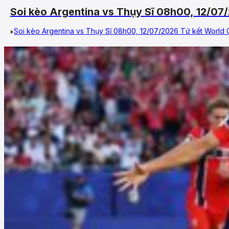
Soi kèo Argentina vs Thụy Sĩ 08h00, 12/0
Soi kèo Argentina vs Thụy Sĩ 08h00, 12/07/2026 Tứ kết World