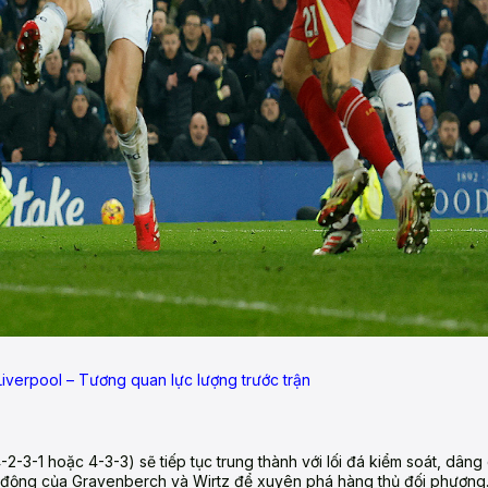
Liverpool – Tương quan lực lượng trước trận
2-3-1 hoặc 4-3-3) sẽ tiếp tục trung thành với lối đá kiểm soát, dâng
ơ động của Gravenberch và Wirtz để xuyên phá hàng thủ đối phương