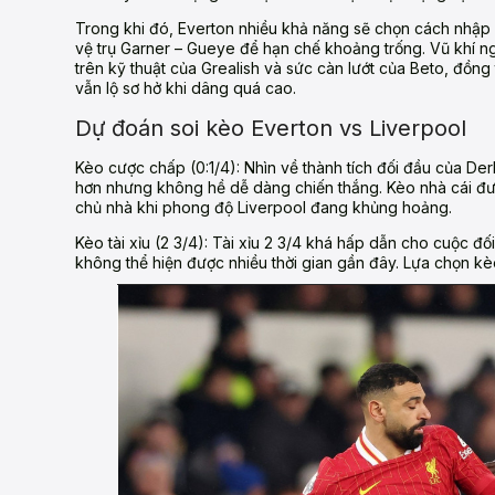
Trong khi đó, Everton nhiều khả năng sẽ chọn cách nhập cu
vệ trụ Garner – Gueye để hạn chế khoảng trống. Vũ khí n
trên kỹ thuật của Grealish và sức càn lướt của Beto, đồn
vẫn lộ sơ hở khi dâng quá cao.
Dự đoán soi kèo Everton vs Liverpool
Kèo cược chấp (0:1/4): Nhìn về thành tích đối đầu của De
hơn nhưng không hề dễ dàng chiến thắng. Kèo nhà cái đưa
chủ nhà khi phong độ Liverpool đang khủng hoảng.
Kèo tài xỉu (2 3/4): Tài xỉu 2 3/4 khá hấp dẫn cho cuộc 
không thể hiện được nhiều thời gian gần đây. Lựa chọn kèo