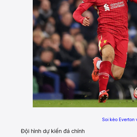
Soi kèo Everton 
Đội hình dự kiến đá chính