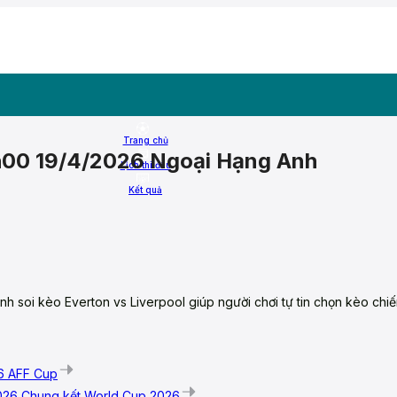
Trang chủ
0h00 19/4/2026 Ngoại Hạng Anh
Lịch thi đấu
Kết quả
h soi kèo Everton vs Liverpool giúp người chơi tự tin chọn kèo chiế
6 AFF Cup
2026 Chung kết World Cup 2026