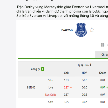
Trận Derby vùng Merseyside giữa Everton và Liverpool t
chỉ là trận chiến vì danh dự thành phố mà còn là bước ngo
Soi kèo Everton vs Liverpool với những thống kê và bảng