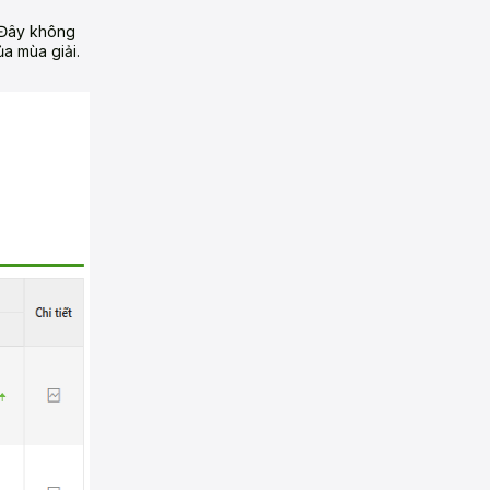
 Đây không
ủa mùa giải.