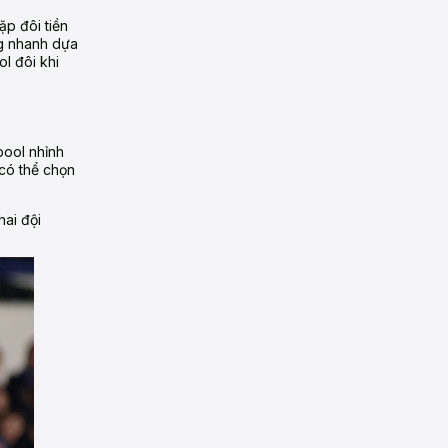
ặp đôi tiền
ng nhanh dựa
l đôi khi
pool nhỉnh
 có thể chọn
hai đội