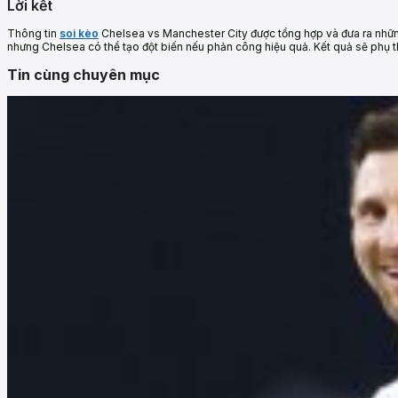
Lời kết
Thông tin
soi kèo
Chelsea vs Manchester City được tổng hợp và đưa ra những p
nhưng Chelsea có thể tạo đột biến nếu phản công hiệu quả. Kết quả sẽ phụ th
Tin cùng chuyên mục