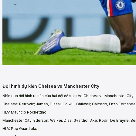
Đội hình dự kiến Chelsea vs Manchester City
Nhìn qua đội hình ra sân của hai đội để soi kèo Chelsea vs Manchester City 
Chelsea: Petrovic; James, Disasi, Colwill, Chilwell; Caicedo, Enzo Fernandez
HLV: Mauricio Pochettino.
Manchester City: Ederson; Walker, Dias, Gvardiol, Ake; Rodri, De Bruyne, Be
HLV: Pep Guardiola.