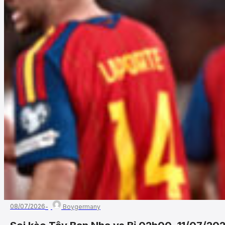
08/07/2026
Boygermany