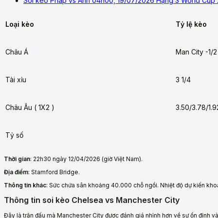
Soi kèo Pháp vs Anh 04h00, 19/07/2026 Hạng 3 World Cup
Loại kèo
Tỷ lệ kèo
Châu Á
Man City -1/2
Tài xỉu
3 1/4
Châu Âu ( 1X2 )
3.50/3.78/1.9
Tỷ số
Thời gian
: 22h30 ngày 12/04/2026 (giờ Việt Nam).
Địa điểm
: Stamford Bridge.
Thông tin khác
: Sức chứa sân khoảng 40.000 chỗ ngồi. Nhiệt độ dự kiến kho
Thông tin soi kèo Chelsea vs Manchester City
Đây là trận đấu mà Manchester City được đánh giá nhỉnh hơn về sự ổn định và 