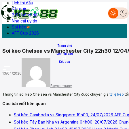
Lịch thi đấu
Kết quả
BXH bóng đá
Nhà cái uy tín
Livescore
Lịch thi đấu
Kết quả
BXH
Diễn đàn
Soi kèo
AFF Cup 2026
Trang chủ
Soi kèo Chelsea vs Manchester City 22h30 12/0
Lịch thi đấu
Kết quả
More
13/04/2026
Boygermany
Thông tin soi kèo Chelsea vs Manchester City được chuyên gia
tỷ lệ kèo
tổn
Các bài viết liên quan
Soi kèo Cambodia vs Singapore 19h00, 24/07/2026 AFF Cu
Soi kèo Tây Ban Nha vs Argentina 04h00, 20/07/2026 Chun