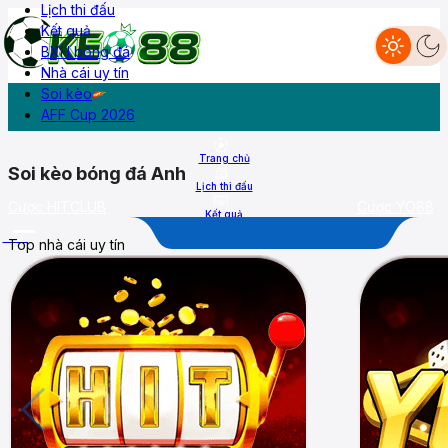
Lịch thi đấu
Kết quả
BXH bóng đá
Nhà cái uy tín
Livescore
Lịch thi đấu
Kết quả
BXH
Diễn đàn
Soi kèo
AFF Cup 2026
Trang chủ
Soi kèo bóng đá Anh
Lịch thi đấu
Cược HITCLUB
Cược YO88
Kết quả
More
Top nhà cái uy tín