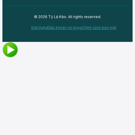
© 2026 Tỷ Lệ Kèo. All rights reserved.
Giới thiệu
Điều khoản sử dụng
Chính sách bảo mật