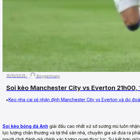
15/10/2025
Boygermany
Soi kèo Manchester City vs Everton 21h00,
Keo nha cai sẽ nhận định Manchester City vs Everton và dự đoá
Soi kèo bóng đá Anh
giải đấu cao nhất xứ sở sương mù luôn nhận đ
lực lượng chấn thương và lợi thế sân nhà, chuyên gia sẽ đưa ra phâ
người chơi đánh giá chính xác tương quan thực lực. Sự kết hợp giữa