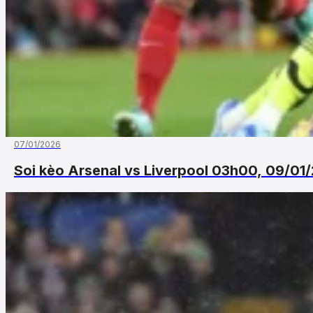
07/01/2026
Soi kèo Arsenal vs Liverpool 03h00, 09/0