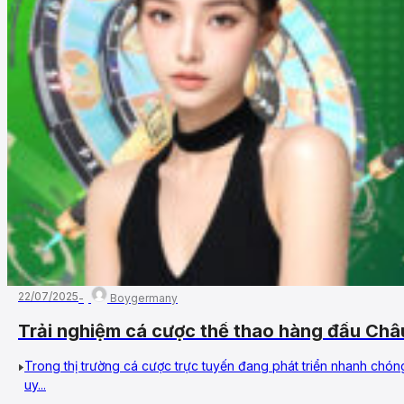
22/07/2025
Boygermany
Trải nghiệm cá cược thể thao hàng đầu Châu
Trong thị trường cá cược trực tuyến đang phát triển nhanh chóng
uy...