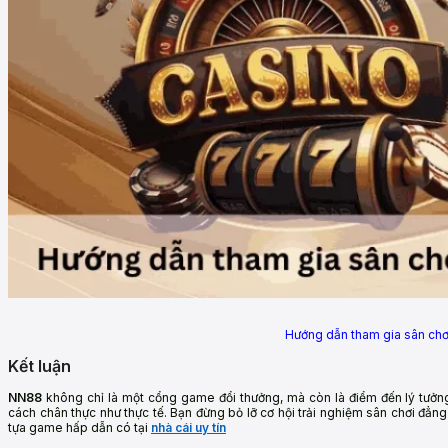
Hướng dẫn tham gia sân chơ
Kết luận
NN88
không chỉ là một cổng game đổi thưởng, mà còn là điểm đến lý tưởn
cách chân thực như thực tế. Bạn đừng bỏ lỡ cơ hội trải nghiệm sân chơi đẳ
tựa game hấp dẫn có tại
nhà cái uy tín