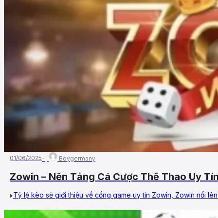
01/06/2025
Boygermany
Zowin – Nền Tảng Cá Cược Thể Thao Uy Tí
Tỷ lệ kèo sẽ giới thiệu về cổng game uy tin Zowin, Zowin nổi lên