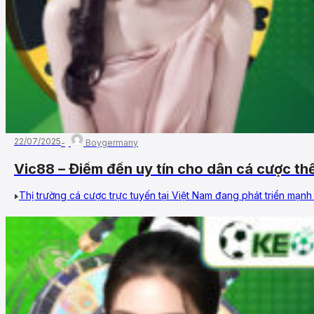
22/07/2025
Boygermany
Vic88 – Điểm đến uy tín cho dân cá cược th
Thị trường cá cược trực tuyến tại Việt Nam đang phát triển mạnh 