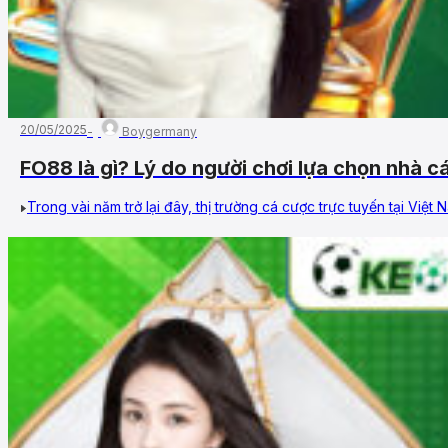
20/05/2025
Boygermany
FO88 là gì? Lý do người chơi lựa chọn nhà c
Trong vài năm trở lại đây, thị trường cá cược trực tuyến tại Việ