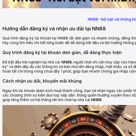
NN88- Nổi bật với những tí
Hướng dẫn đăng ký và nhận ưu đãi tại NN88
Quá trình đăng ký tài khoản tại NN88 rất đơn giản và nhanh chóng, đồng th
hãy cùng tìm hiểu chi tiết từng bước để dễ dàng bắt đầu và tận hưởng những 
Quy trình đăng ký tài khoản đơn giản, dễ dàng thực hiện
Để bắt đầu trải nghiệm tại nhà cái
NN88
, người chơi chỉ cần truy cập vào tr
ký” và điền đầy đủ các thông tin cơ bản như tên đăng nhập, mật khẩu và số điệ
hoàn tất chỉ trong vòng chưa đầy 1 phút, giúp bạn nhanh chóng gia nhập cộ
Cách nhận ưu đãi, khuyến mãi khủng
Ngay khi tài khoản được kích hoạt thành công, bạn sẽ nhận ngay các phần t
các chương trình sự kiện đua top hấp dẫn. Đừng quên thường xuyên theo dõi
giúp tăng thêm cơ hội thắng lớn khi chơi tại nhà cái
NN88
.