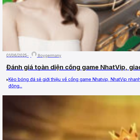
01/06/2025
Boygermany
Đánh giá toàn diện cổng game NhatVip, gia
tín hàng đầu
Kèo bóng đá sẽ giới thiệu về cổng game Nhatvip, NhatVip nhanh 
đông...