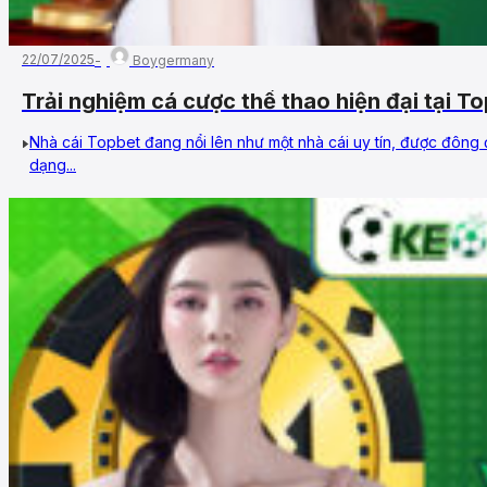
22/07/2025
Boygermany
Trải nghiệm cá cược thể thao hiện đại tại T
Nhà cái Topbet đang nổi lên như một nhà cái uy tín, được đông
dạng...