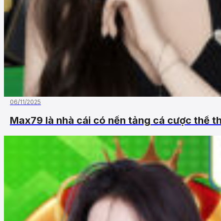
06/11/2025
Max79 là nhà cái có nền tảng cá cược thể t