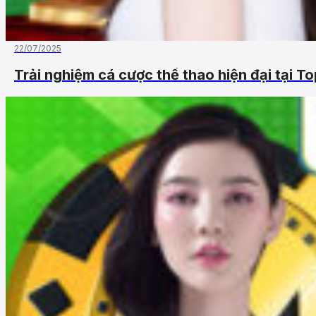
22/07/2025
Trải nghiệm cá cược thể thao hiện đại tại T