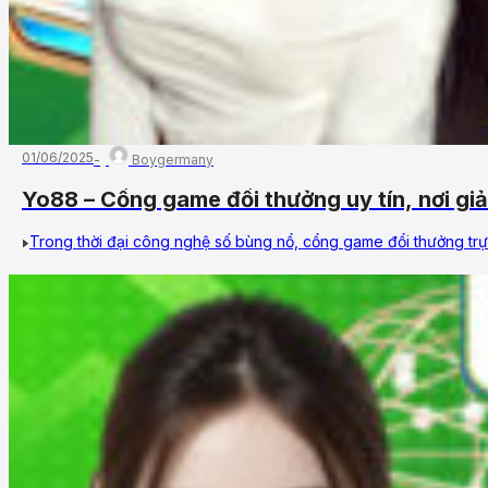
01/06/2025
Boygermany
Yo88 – Cổng game đổi thưởng uy tín, nơi giải
Trong thời đại công nghệ số bùng nổ, cổng game đổi thưởng trự