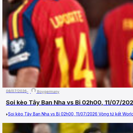
08/07/2026
Boygermany
Soi kèo Tây Ban Nha vs Bỉ 02h00, 11/07/20
Soi kèo Tây Ban Nha vs Bỉ 02h00, 11/07/2026 Vòng tứ kết World