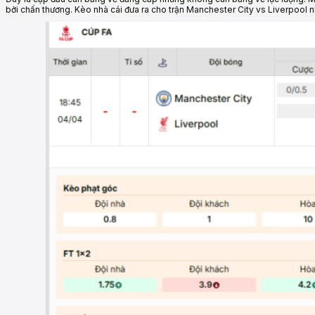
bởi chấn thương. Kèo nhà cái đưa ra cho trận Manchester City vs Liverpool n