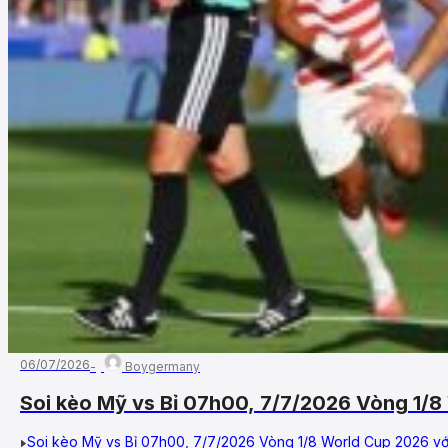
06/07/2026
Boygermany
Soi kèo Mỹ vs Bỉ 07h00, 7/7/2026 Vòng 1/
Soi kèo Mỹ vs Bỉ 07h00, 7/7/2026 Vòng 1/8 World Cup 2026 với