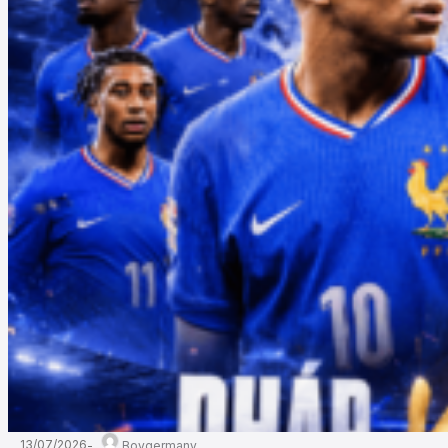
13/07/2026
Boygermany