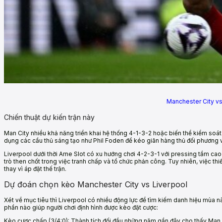
Manchester City vs
Chiến thuật dự kiến trận này
Man City nhiều khả năng triển khai hệ thống 4-1-3-2 hoặc biến thể kiểm soát
dụng các cầu thủ sáng tạo như Phil Foden để kéo giãn hàng thủ đối phương v
Liverpool dưới thời Arne Slot có xu hướng chơi 4-2-3-1 với pressing tầm c
trò then chốt trong việc tranh chấp và tổ chức phản công. Tuy nhiên, việc th
thay vì áp đặt thế trận.
Dự đoán chọn kèo Manchester City vs Liverpool
Xét về mục tiêu thì Liverpool có nhiều động lực để tìm kiếm danh hiệu mùa n
phần nào giúp người chơi định hình được kèo đặt cược:
Kèo cược chấp (3/4:0): Thành tích đối đầu những năm gần đây cho thấy Man Ci