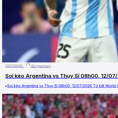
11/07/2026
Boygermany
Soi kèo Argentina vs Thụy Sĩ 08h00, 12/0
Soi kèo Argentina vs Thụy Sĩ 08h00, 12/07/2026 Tứ kết World