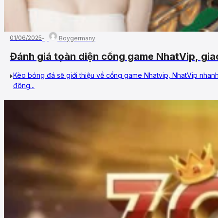
01/06/2025
Boygermany
Đánh giá toàn diện cổng game NhatVip, gia
tín hàng đầu
Kèo bóng đá sẽ giới thiệu về cổng game Nhatvip, NhatVip nhanh 
đông...