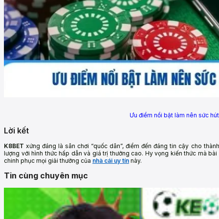
Ưu điểm nổi bật làm nên sức hú
Lời kết
K8BET
xứng đáng là sân chơi “quốc dân”, điểm đến đáng tin cậy cho thàn
lượng với hình thức hấp dẫn và giá trị thưởng cao. Hy vọng kiến thức mà bài
chinh phục mọi giải thưởng của
nhà cái uy tín
này.
Tin cùng chuyên mục