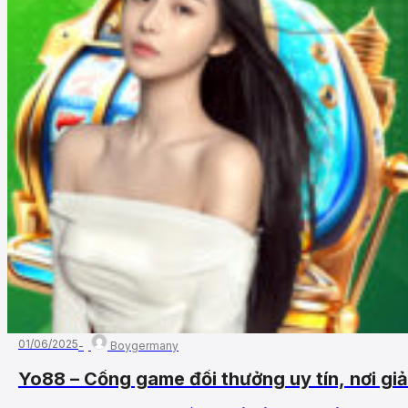
01/06/2025
Boygermany
Yo88 – Cổng game đổi thưởng uy tín, nơi giải