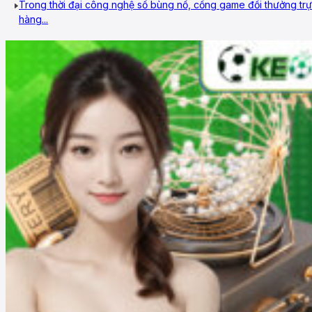
Trong thời đại công nghệ số bùng nổ, cổng game đổi thưởng trự
hàng...