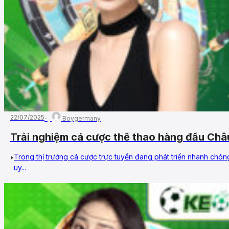
22/07/2025
Boygermany
Trải nghiệm cá cược thể thao hàng đầu Châu
Trong thị trường cá cược trực tuyến đang phát triển nhanh chóng
uy...