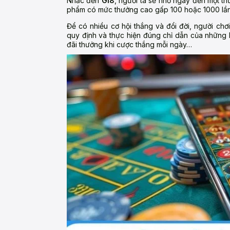
Nhắc đến
GI8
, người ta sẽ nhớ ngay đến một thư
phẩm có mức thưởng cao gấp 100 hoặc 1000 lần
Để có nhiều cơ hội thắng và đổi đời, người chơ
quy định và thực hiện đúng chỉ dẫn của những 
đãi thưởng khi cược thắng mỗi ngày…