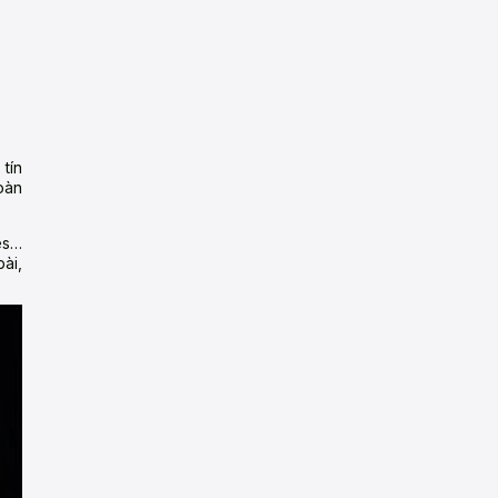
tín
oàn
es…
ài,