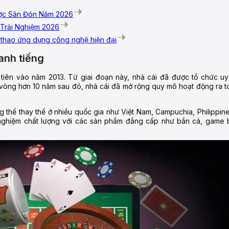
ược Săn Đón Năm 2026
 Trải Nghiệm 2026
 thao ứng dụng công nghệ hiện đại
danh tiếng
tiên vào năm 2013. Từ giai đoạn này, nhà cái đã được tổ chức uy 
ng hơn 10 năm sau đó, nhà cái đã mở rộng quy mô hoạt động ra t
ng thể thay thế ở nhiều quốc gia như Việt Nam, Campuchia, Philippin
nghiệm chất lượng với các sản phẩm đẳng cấp như bắn cá, game b