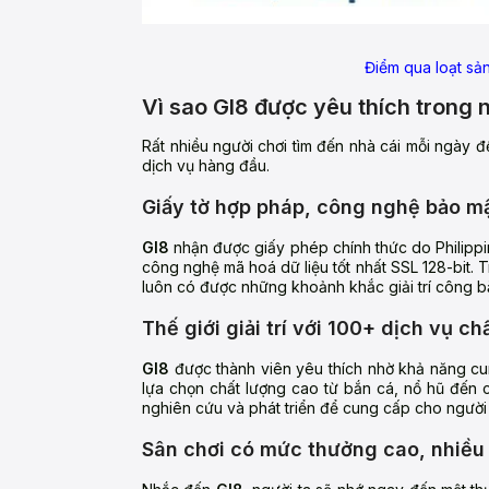
Điểm qua loạt sản
Vì sao GI8 được yêu thích trong
Rất nhiều người chơi tìm đến nhà cái mỗi ngày 
dịch vụ hàng đầu.
Giấy tờ hợp pháp, công nghệ bảo mậ
GI8
nhận được giấy phép chính thức do Philipp
công nghệ mã hoá dữ liệu tốt nhất SSL 128-bit. 
luôn có được những khoảnh khắc giải trí công b
Thế giới giải trí với 100+ dịch vụ c
GI8
được thành viên yêu thích nhờ khả năng cu
lựa chọn chất lượng cao từ bắn cá, nổ hũ đến
nghiên cứu và phát triển để cung cấp cho người
Sân chơi có mức thưởng cao, nhiều