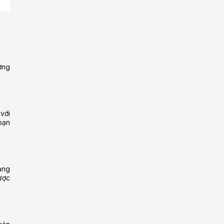
ợng
với
bạn
ạng
ược