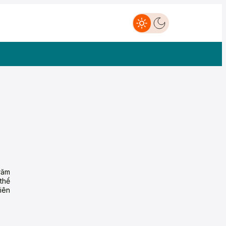
răm
thể
iên