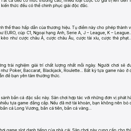
t cả đều có mức thưởng cao, nhiều loại cược có giá trị lên đến 1
 kiến thức đều có thể chinh phục giải độc đắc.
nh thể thao hấp dẫn của thương hiệu. Tụ điểm này cho phép thành v
như EURO, cúp C1, Ngoại hạng Anh, Serie A, J – League, K – League
 kèo như cược châu Á, cược châu Âu, cược tài xỉu, cược thẻ phạt
 trải nghiệm giải trí chất lượng nhất mỗi ngày. Người chơi sẽ đ
 như Poker, Baccarat, Blackjack, Roulette… Bất kỳ tựa game nào ở 
ẫn để bạn yên tâm thưởng thức.
 sảnh bắn cá đặc sắc này. Sân chơi hợp tác với những đơn vị phát h
 nhiều tựa game đẳng cấp. Nếu đã mở tài khoản, bạn không nên bỏ 
, bắn cá Long Vương, bắn cá tiên, bắn cá vàng…
chơi game slot danh tiếng của nhà cái. Sân chơi này cung cấp cho th