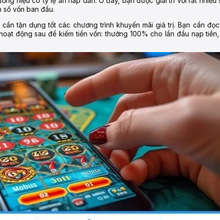
ơng hiệu có tỷ lệ ăn hấp dẫn. Ở đây, bạn được giải trí với rất nhiều
 số vốn ban đầu.
i cần tận dụng tốt các chương trình khuyến mãi giá trị. Bạn cần đọc
hoạt động sau để kiếm tiền vốn: thưởng 100% cho lần đầu nạp tiền,