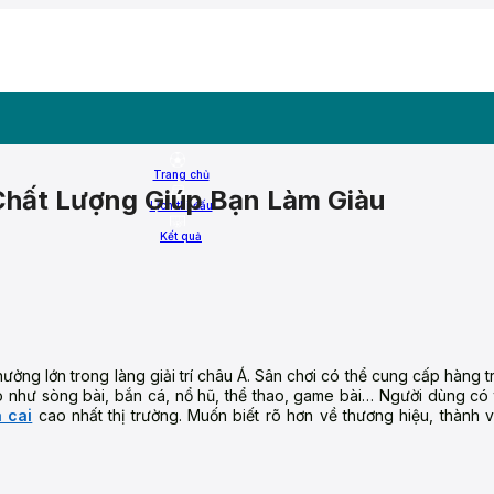
Trang chủ
 Chất Lượng Giúp Bạn Làm Giàu
Lịch thi đấu
Kết quả
ưởng lớn trong làng giải trí châu Á. Sân chơi có thể cung cấp hàng t
o như sòng bài, bắn cá, nổ hũ, thể thao, game bài… Người dùng có 
a cai
cao nhất thị trường. Muốn biết rõ hơn về thương hiệu, thành v