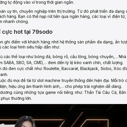
ởng tự động vào ví trong thời gian ngắn.
oán uy tín, chuyên nghiệp trên thị trường. Từ đó phát triển đa dạng 
ách hàng. Bạn có thể nạp rút tiền qua ngân hàng, các loại ví điện tử,
ian nhanh chóng.
 cực hot tại 79sodo
còn ghi điểm với khách hàng nhờ hệ thống sản phẩm đa dạng, ấn tượ
ủ các loại hình siêu hấp dẫn như:
đủ các thể loại như bóng đá, bóng rổ, cầu lông, bóng chuyền,… Nhà 
m SABA, SBO, SA, CMD,… đem đến tỷ lệ kèo xanh chín, chất lượng.
 đỏ đen cực chất như: Roulette, Baccarat, Blackjack, Sicbo, Xóc đĩ
ranh.
c đủ mọi đề tài từ slot machine truyền thống đến hiện đại. Mỗi trò 
iện, hiệu ứng âm thanh hình ảnh,… cho phép trải nghiệm dễ dàng.
i dương cùng những tựa game nổi tiếng như: Thần Tài Câu Cá, Bắn
phục thưởng lớn.