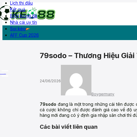
Lịch thi đấu
Kết quả
BXH bóng đá
Nhà cái uy tín
Livescore
Lịch thi đấu
Kết quả
BXH
Diễn đàn
Soi kèo
AFF Cup 2026
79sodo – Thương Hiệu Giải
More
24/06/2026
Boygermany
79sodo
đang là một trong những cái tên được qu
cá cược không chỉ được đánh giá cao về độ uy
hàng mới đang có ý định gia nhập sân chơi thì đ
Các bài viết liên quan