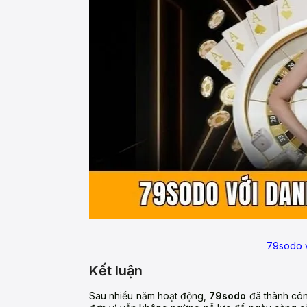
79sodo 
Kết luận
Sau nhiều năm hoạt động,
79sodo
đã thành công