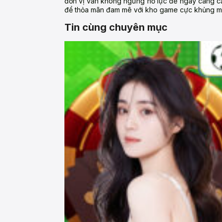
đơn vị vẫn không ngừng nỗ lực để ngày càng cải
để thỏa mãn đam mê với kho game cực khủng m
Tin cùng chuyên mục