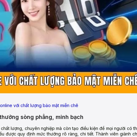
í online với chất lượng bảo mật miễn chê
án thưởng sòng phẳng, minh bạch
 chất lượng, chuyên nghiệp mà còn tạo điều kiện để mọi người có t
ều được quy định mức thưởng rõ ràng, chi tiết. Thành viên giành ch