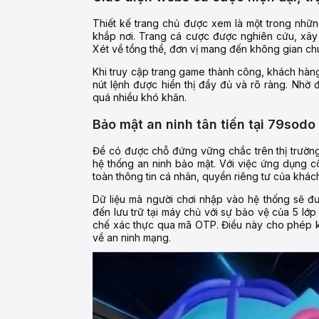
Thiết kế trang chủ được xem là một trong nhữn
khắp nơi. Trang cá cược được nghiên cứu, xây
Xét về tổng thể, đơn vị mang đến không gian ch
Khi truy cập trang game thành công, khách hàng
nút lệnh được hiển thị đầy đủ và rõ ràng. Nhờ 
quá nhiều khó khăn.
Bảo mật an ninh tân tiến tại 79sodo
Để có được chỗ đứng vững chắc trên thị trườn
hệ thống an ninh bảo mật. Với việc ứng dụng c
toàn thông tin cá nhân, quyền riêng tư của khác
Dữ liệu mà người chơi nhập vào hệ thống sẽ đ
đến lưu trữ tại máy chủ với sự bảo vệ của 5 lớ
chế xác thực qua mã OTP. Điều này cho phép khá
về an ninh mạng.