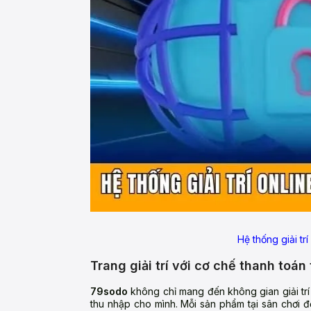
Hệ thống giải tr
Trang giải trí với cơ chế thanh to
79sodo
không chỉ mang đến không gian giải trí
thu nhập cho mình. Mỗi sản phẩm tại sân chơi đ