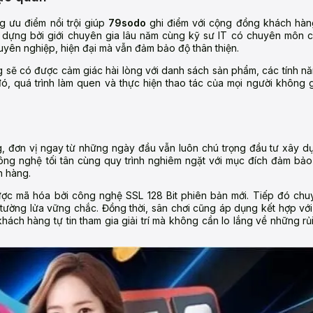
g ưu điểm nổi trội giúp
79sodo
ghi điểm với cộng đồng khách hàn
 dựng bởi giới chuyên gia lâu năm cùng kỹ sư IT có chuyên môn c
uyên nghiệp, hiện đại mà vẫn đảm bảo độ thân thiện.
 sẽ có được cảm giác hài lòng với danh sách sản phẩm, các tính nă
đó, quá trình làm quen và thực hiện thao tác của mọi người không 
g, đơn vị ngay từ những ngày đầu vẫn luôn chú trọng đầu tư xây d
ông nghệ tối tân cùng quy trình nghiêm ngặt với mục đích đảm bảo
h hàng.
ược mã hóa bởi công nghệ SSL 128 Bit phiên bản mới. Tiếp đó chu
p tường lửa vững chắc. Đồng thời, sân chơi cũng áp dụng kết hợp với
ch hàng tự tin tham gia giải trí mà không cần lo lắng về những rủi