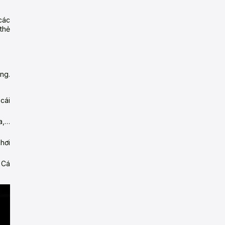
các
 thẻ
ng.
cái
a,…
chơi
 Cá