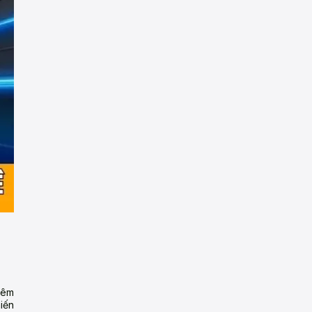
hêm
iến